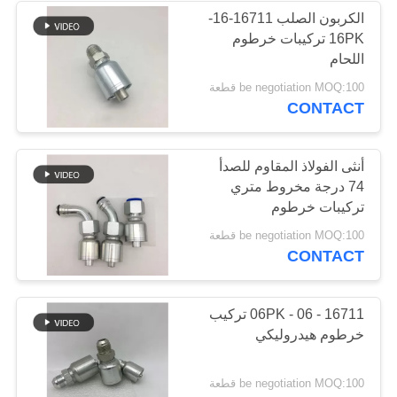
الكربون الصلب 16711-16-
16PK تركيبات خرطوم
37
اللحام
ذكر موصل خرطوم
be negotiation MOQ:100 قطعة
CONTACT
الإناث
أنثى الفولاذ المقاوم للصدأ
74 درجة مخروط متري
تركيبات خرطوم
هيدروليكي
33
be negotiation MOQ:100 قطعة
CONTACT
محولات خرطوم متري
16711 - 06 - 06PK تركيب
خرطوم هيدروليكي
be negotiation MOQ:100 قطعة