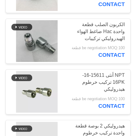
CONTACT
مراقبة
الجودة
الكربون الصلب قطعة
29
واحدة Hac ضاغط الهواء
الهيدروليكي تركيبات
تركيبات خرطوم JIS
اتصل
خرطوم مرنة
be negotiation MOQ:100 قطعة
بنا
CONTACT
اطلب
NPT أنثى 15611-16-
16PK تركيب خرطوم
اقتباس
هيدروليكي
49
be negotiation MOQ:100 قطعة
تجهيزات خرطوم
خريطة
CONTACT
الموقع
BSP
هيدروليكي 2 بوصة قطعة
PRIVACY
واحدة تركيب خرطوم