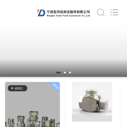
Ningbo
Yade
Fluid
Connector
Co.,Ltd.
All
Rights
Reserved.
الصفحة
الرئيسية
منتجات
معلومات
عنا
NEW
جولة
في
المعمل