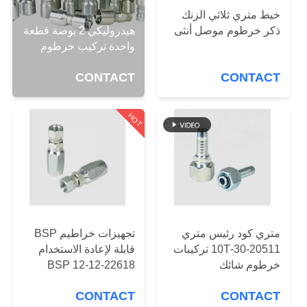
خيط متري ثلاثي الزنك
مراقبة
هيدروليكي 2 بوصة قطعة
ذكر خرطوم موصل أنثى
واحدة تركيب خرطوم
الجودة
CONTACT
CONTACT
اتصل
HOT
بنا
اطلب
اقتباس
خريطة
متري كود رئيس متري
تجهيزات خراطيم BSP
20511-30-10T تركيبات
قابلة لإعادة الاستخدام
الموقع
خرطوم شائك
22618-12-12 BSP
CONTACT
CONTACT
PRIVACY