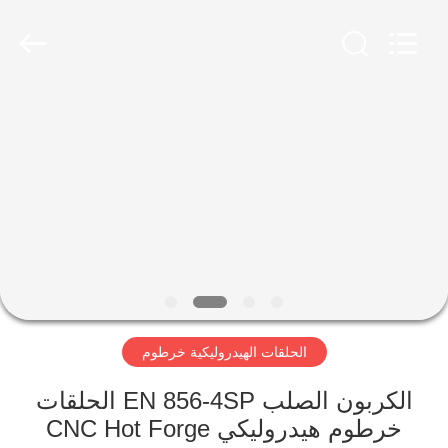
Ningbo
Yade
Fluid
Connector
Co.,Ltd.
All
Rights
Reserved.
الصفحة
الرئيسية
منتجات
معلومات
عنا
الحلقات الهيدروليكية خرطوم
جولة
في
الكربون الصلب EN 856-4SP الحلقات
خرطوم هيدروليكي CNC Hot Forge
المعمل