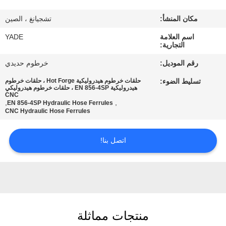
مكان المنشأ:
تشجيانغ ، الصين
مراقبة
اسم العلامة
YADE
الجودة
التجارية:
رقم الموديل:
خرطوم حديدي
اتصل
تسليط الضوء:
حلقات خرطوم هيدروليكية Hot Forge ، حلقات خرطوم
بنا
هيدروليكية EN 856-4SP ، حلقات خرطوم هيدروليكي
CNC
,
,
EN 856-4SP Hydraulic Hose Ferrules
CNC Hydraulic Hose Ferrules
اطلب
اقتباس
اتصل بنا!
خريطة
الموقع
منتجات مماثلة
PRIVACY