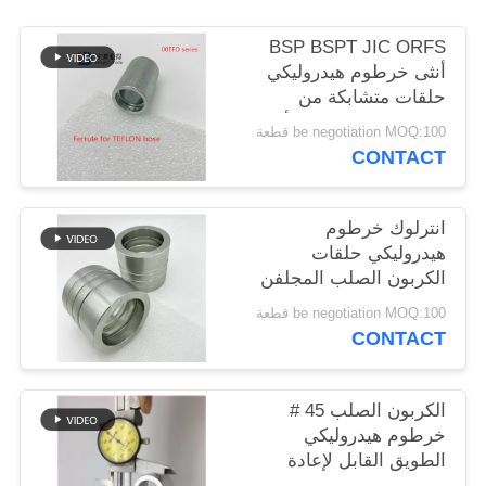
POLICY
BSP BSPT JIC ORFS
أنثى خرطوم هيدروليكي
حلقات متشابكة من
الفولاذ المقاوم للصدأ
be negotiation MOQ:100 قطعة
CONTACT
انترلوك خرطوم
هيدروليكي حلقات
الكربون الصلب المجلفن
الضغط العالي
be negotiation MOQ:100 قطعة
CONTACT
الكربون الصلب 45 #
خرطوم هيدروليكي
الطويق القابل لإعادة
الاستخدام BSP القياسي