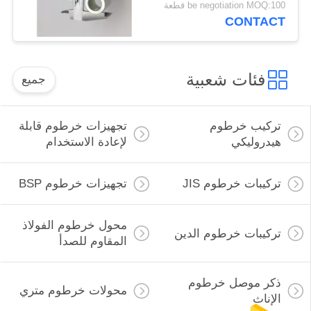
be negotiation MOQ:100 قطعة
حسب الطلب
CONTACT
فئات شعبية
جميع
تركيب خرطوم
تجهيزات خرطوم قابلة
هيدروليكي
لإعادة الاستخدام
تركيبات خرطوم JIS
تجهيزات خرطوم BSP
محول خرطوم الفولاذ
تركيبات خرطوم الدين
المقاوم للصدأ
ذكر موصل خرطوم
محولات خرطوم متري
الإناث