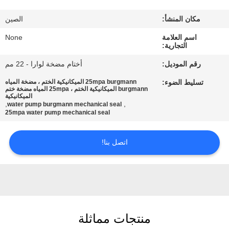
مكان المنشأ:
الصين
مراقبة
اسم العلامة
None
الجودة
التجارية:
رقم الموديل:
أختام مضخة لوارا - 22 مم
اتصل
تسليط الضوء:
25mpa burgmann الميكانيكية الختم ، مضخة المياه
بنا
burgmann الميكانيكية الختم ، 25mpa المياه مضخة ختم
الميكانيكية
,
,
water pump burgmann mechanical seal
25mpa water pump mechanical seal
اطلب
اقتباس
اتصل بنا!
خريطة
الموقع
منتجات مماثلة
PRIVACY