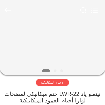
Ningbo
Yade
Fluid
Connector
Co.,Ltd.
All
Rights
Reserved.
الصفحة
الرئيسية
منتجات
معلومات
عنا
الأختام الميكانيكية
جولة
في
نينغبو ياد LWR-22 ختم ميكانيكي لمضخات
لوارا أختام العمود الميكانيكية
المعمل