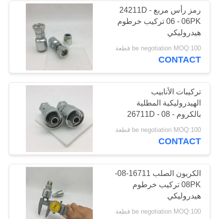
رمز رأس مربع 24211D -
06 - 06PK تركيب خرطوم
37
هيدروليكي
ذكر موصل خرطوم
be negotiation MOQ:100 قطعة
CONTACT
الإناث
تركيبات الأنابيب
الهيدروليكية المطلية
بالكروم 26711D - 08 -
08PK
33
be negotiation MOQ:100 قطعة
CONTACT
محولات خرطوم متري
الكربون الصلب 16711-08-
08PK تركيب خرطوم
هيدروليكي
be negotiation MOQ:100 قطعة