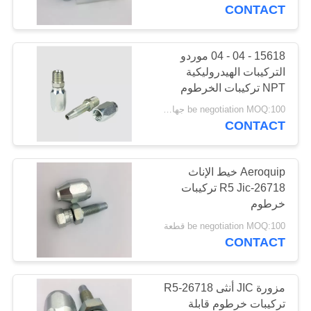
CONTACT
مراقبة
الجودة
15618 - 04 - 04 موردو
29
التركيبات الهيدروليكية
NPT تركيبات الخرطوم
تركيبات خرطوم JIS
اتصل
القابلة لإعادة الاستخدام
be negotiation MOQ:100 جهاز كمبيوتر شخصى
بنا
CONTACT
اطلب
Aeroquip خيط الإناث
26718-R5 Jic تركيبات
اقتباس
خرطوم
49
be negotiation MOQ:100 قطعة
تجهيزات خرطوم
خريطة
CONTACT
الموقع
BSP
مزورة JIC أنثى 26718-R5
PRIVACY
تركيبات خرطوم قابلة