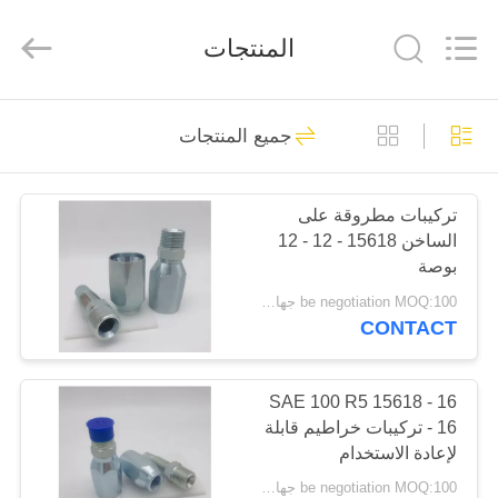
Ningbo
Yade
Fluid
المنتجات
Connector
Co.,Ltd.
All
Rights
Reserved.
الصفحة
87
جميع المنتجات
الرئيسية
تركيب خرطوم
هيدروليكي
تركيبات مطروقة على
منتجات
الساخن 15618 - 12 - 12
بوصة
معلومات
be negotiation MOQ:100 جهاز كمبيوتر شخصى
CONTACT
عنا
52
تجهيزات خرطوم قابلة
جولة
SAE 100 R5 15618 - 16
- 16 تركيبات خراطيم قابلة
في
لإعادة الاستخدام
لإعادة الاستخدام
المعمل
be negotiation MOQ:100 جهاز كمبيوتر شخصى